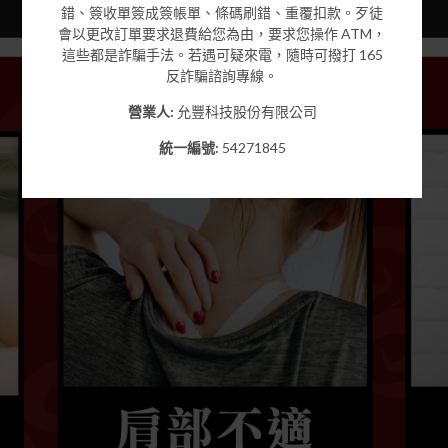
錯、簽收單簽成簽帳單、條碼刷錯、重覆扣款。歹徒
會以更改訂單要求退費給您為由，要求您操作 ATM，
這些都是詐騙手法。若遇可疑來電，隨時可撥打 165
反詐騙諮詢專線。
營業人:
允豐科技股份有限公司
統一編號:
54271845