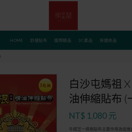
HOME
舒緩貼布
國際精品
3C產品
保健商品
)
白沙屯媽祖 
油伸縮貼布 (
NT$ 1,080 元
牛樟芝一條根貼布主要作用為促進