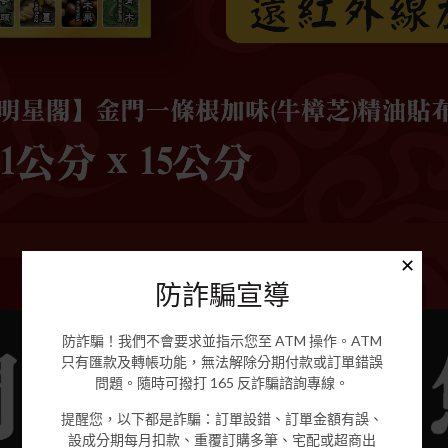
✕
防詐騙宣導
防詐騙！我們不會要求並指示您至 ATM 操作。ATM
只有匯款及轉帳功能，無法解除分期付款或訂單錯誤
問題。隨時可撥打 165 反詐騙諮詢專線。
提醒您，以下都是詐騙：訂單設錯、訂單金額有誤、
設成分期每月扣款、重覆訂購多筆、宅配或超商出