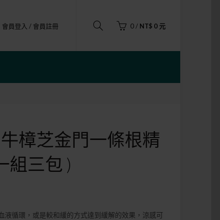
會員登入 / 會員註冊
0
/
NT$ 0 元
X 牛樟芝金門一條根精
一組三包 )
血液循環，或是較和緩的方式達到緩解的效果，涼感可