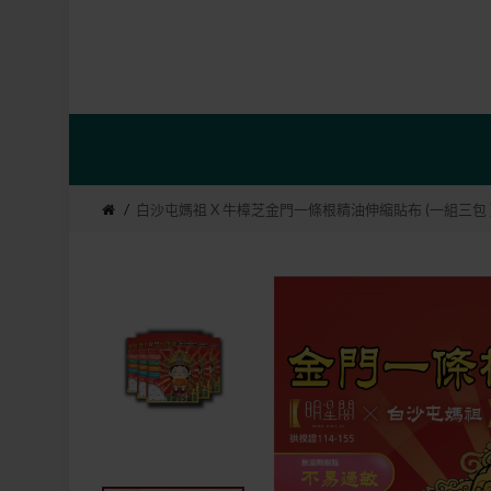
白沙屯媽祖 X 牛樟芝金門一條根精油伸縮貼布 (一組三包 