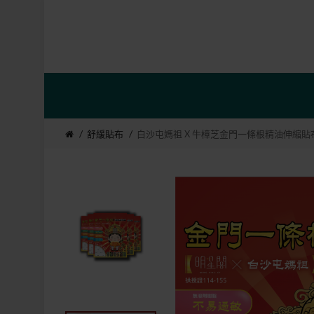
舒緩貼布
白沙屯媽祖 X 牛樟芝金門一條根精油伸縮貼布 