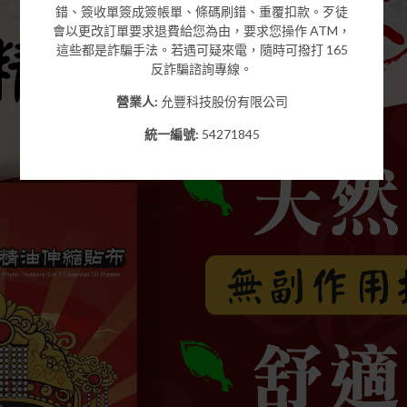
錯、簽收單簽成簽帳單、條碼刷錯、重覆扣款。歹徒
會以更改訂單要求退費給您為由，要求您操作 ATM，
這些都是詐騙手法。若遇可疑來電，隨時可撥打 165
反詐騙諮詢專線。
營業人:
允豐科技股份有限公司
統一編號:
54271845