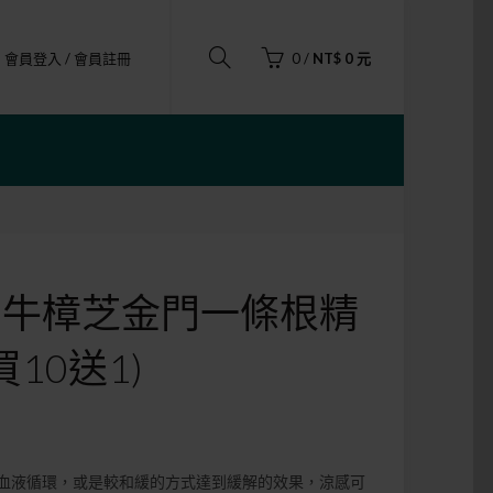
會員登入 / 會員註冊
0
/
NT$ 0 元
X 牛樟芝金門一條根精
10送1)
血液循環，或是較和緩的方式達到緩解的效果，涼感可