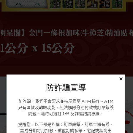
✕
防詐騙宣導
防詐騙！我們不會要求並指示您至 ATM 操作。ATM
只有匯款及轉帳功能，無法解除分期付款或訂單錯誤
問題。隨時可撥打 165 反詐騙諮詢專線。
提醒您，以下都是詐騙：訂單設錯、訂單金額有誤、
設成分期每月扣款、重覆訂購多筆、宅配或超商出